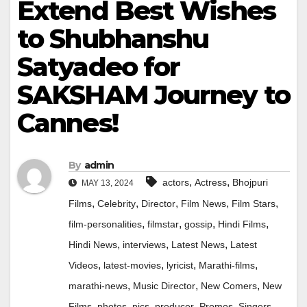
Extend Best Wishes
to Shubhanshu
Satyadeo for
SAKSHAM Journey to
Cannes!
By
admin
,
,
actors
Actress
Bhojpuri
MAY 13, 2024
,
,
,
,
,
Films
Celebrity
Director
Film News
Film Stars
,
,
,
,
film-personalities
filmstar
gossip
Hindi Films
,
,
,
Hindi News
interviews
Latest News
Latest
,
,
,
,
Videos
latest-movies
lyricist
Marathi-films
,
,
,
marathi-news
Music Director
New Comers
New
,
,
,
,
,
,
Films
photos
pics
producer
Promos
Singers