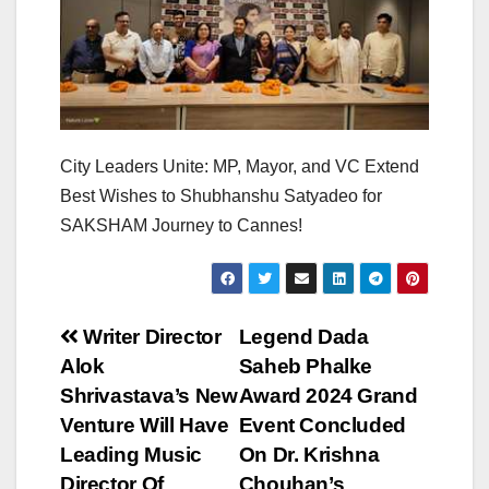
City Leaders Unite: MP, Mayor, and VC Extend
Best Wishes to Shubhanshu Satyadeo for
SAKSHAM Journey to Cannes!
Post
Writer Director
Legend Dada
Alok
Saheb Phalke
navigation
Shrivastava’s New
Award 2024 Grand
Venture Will Have
Event Concluded
Leading Music
On Dr. Krishna
Director Of
Chouhan’s