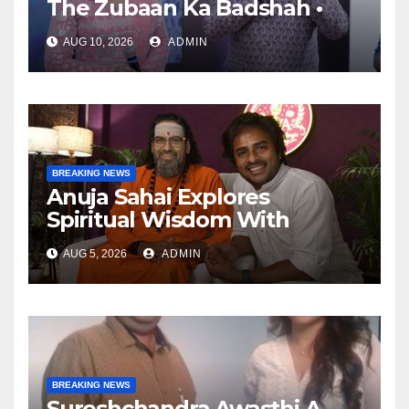
The Zubaan Ka Badshah •
The Ruhani Farishta • The
AUG 10, 2026
ADMIN
Man Who Made Words
Magical
BREAKING NEWS
Anuja Sahai Explores
Spiritual Wisdom With
Swami Abhedananda On
AUG 5, 2026
ADMIN
Articulate With Anuja
BREAKING NEWS
Sureshchandra Awasthi A