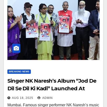
BREAKING NEWS
Singer NK Naresh’s Album “Jod De
Dil Se Dil Ki Kadi” Launched At
Bollywood Legend Film Festival
AUG 18, 2025
ADMIN
Mumbai. Famous singer performer NK Naresh’s music