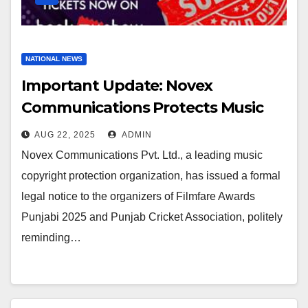
NATIONAL NEWS
Important Update: Novex
Communications Protects Music
Rights For Filmfare Awards Punjabi
AUG 22, 2025
ADMIN
2025
Novex Communications Pvt. Ltd., a leading music
copyright protection organization, has issued a formal
legal notice to the organizers of Filmfare Awards
Punjabi 2025 and Punjab Cricket Association, politely
reminding…