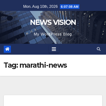
Skip
Mon. Aug 10th, 2026
6:07:10 AM
to
content
NEWS VISION
My WordPress Blog
Tag:
marathi-news