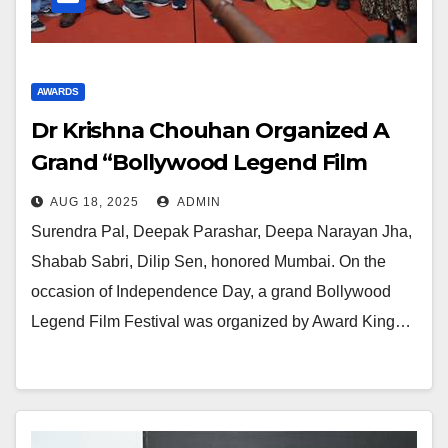
AWARDS
Dr Krishna Chouhan Organized A
Grand “Bollywood Legend Film
Festival”, Film Personalities Were
AUG 18, 2025
ADMIN
Present
Surendra Pal, Deepak Parashar, Deepa Narayan Jha,
Shabab Sabri, Dilip Sen, honored Mumbai. On the
occasion of Independence Day, a grand Bollywood
Legend Film Festival was organized by Award King…