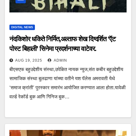
DIGITAL NEWS
नंदकिशोर धकिते निर्मित,अल्ताफ शेख दिग्दर्शित ‘ऍट
पोस्ट बिहाली’ सिनेमा प्रदर्शनाच्या वाटेवर.
AUG 19, 2025
ADMIN
बीएसएफ बहुउद्देशीय संस्था,उपेक्षित नायक न्युज,संत कबीर बहुउद्देशीय
सामाजिक संस्था बुलढाणा यांच्या वतीने यश पॅलेस अमरावती येथे
‘समाज क्रांती’ पुरस्कार समारंभ आयोजित करण्यात आला होता.यावेळी
वर्ल्ड रेकॉर्ड बुक आणि गिनिज बुक…