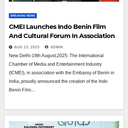
BREAKING NEWS
CMEI Launches Indo Benin Film
And Cultural Forum In Association
With Embassy Of Benin
AUG 23, 2025
ADMIN
New Delhi-19th August,2025: The International
Chamber of Media and Entertainment Industry
(ICMEI), in association with the Embassy of Benin in
India, proudly announced the creation of the Indo
Benin Film…