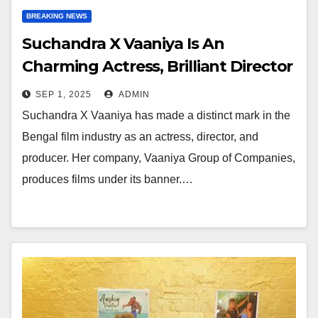
BREAKING NEWS
Suchandra X Vaaniya Is An
Charming Actress, Brilliant Director
And Producer In The Bengal Film
SEP 1, 2025
ADMIN
Industry
Suchandra X Vaaniya has made a distinct mark in the
Bengal film industry as an actress, director, and
producer. Her company, Vaaniya Group of Companies,
produces films under its banner.…