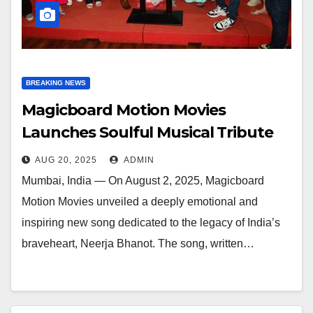
BREAKING NEWS
Magicboard Motion Movies
Launches Soulful Musical Tribute
To Neerja Bhanot Lyricist Madhu
AUG 20, 2025
ADMIN
Chandhock And Singer Ishita
Mumbai, India — On August 2, 2025, Magicboard
Vishwakarma
Motion Movies unveiled a deeply emotional and
inspiring new song dedicated to the legacy of India’s
braveheart, Neerja Bhanot. The song, written…