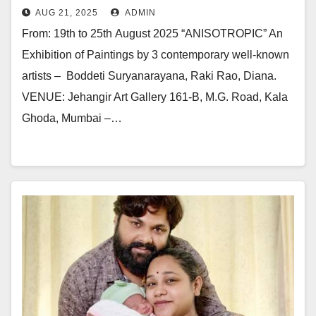
Known Artists In Jehangir Art
AUG 21, 2025
ADMIN
Gallery
From: 19th to 25th August 2025 “ANISOTROPIC” An
Exhibition of Paintings by 3 contemporary well-known
artists – Boddeti Suryanarayana, Raki Rao, Diana.
VENUE: Jehangir Art Gallery 161-B, M.G. Road, Kala
Ghoda, Mumbai –…