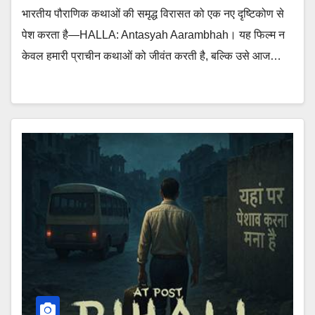
भारतीय पौराणिक कथाओं की समृद्ध विरासत को एक नए दृष्टिकोण से
पेश करता है—HALLA: Antasyah Aarambhah। यह फिल्म न
केवल हमारी प्राचीन कथाओं को जीवंत करती है, बल्कि उसे आज…