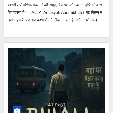
भारतीय पौराणिक कथाओं की समृद्ध विरासत को एक नए दृष्टिकोण से
पेश करता है—HALLA: Antasyah Aarambhah। यह फिल्म न
केवल हमारी प्राचीन कथाओं को जीवंत करती है, बल्कि उसे आज…