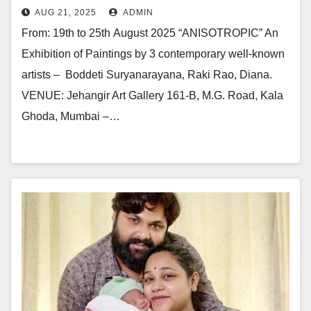
Known Artists In Jehangir Art
AUG 21, 2025
ADMIN
Gallery
From: 19th to 25th August 2025 “ANISOTROPIC” An
Exhibition of Paintings by 3 contemporary well-known
artists – Boddeti Suryanarayana, Raki Rao, Diana.
VENUE: Jehangir Art Gallery 161-B, M.G. Road, Kala
Ghoda, Mumbai –…