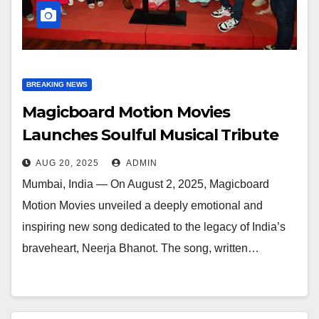
BREAKING NEWS
Magicboard Motion Movies
Launches Soulful Musical Tribute
To Neerja Bhanot Lyricist Madhu
AUG 20, 2025
ADMIN
Chandhock And Singer Ishita
Mumbai, India — On August 2, 2025, Magicboard
Vishwakarma
Motion Movies unveiled a deeply emotional and
inspiring new song dedicated to the legacy of India’s
braveheart, Neerja Bhanot. The song, written…