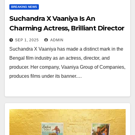
BREAKING NEWS
Suchandra X Vaaniya Is An
Charming Actress, Brilliant Director
And Producer In The Bengal Film
SEP 1, 2025
ADMIN
Industry
Suchandra X Vaaniya has made a distinct mark in the
Bengal film industry as an actress, director, and
producer. Her company, Vaaniya Group of Companies,
produces films under its banner.…