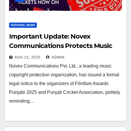
NATIONAL NEWS
Important Update: Novex
Communications Protects Music
Rights For Filmfare Awards Punjabi
AUG 22, 2025
ADMIN
2025
Novex Communications Pvt. Ltd., a leading music
copyright protection organization, has issued a formal
legal notice to the organizers of Filmfare Awards
Punjabi 2025 and Punjab Cricket Association, politely
reminding…