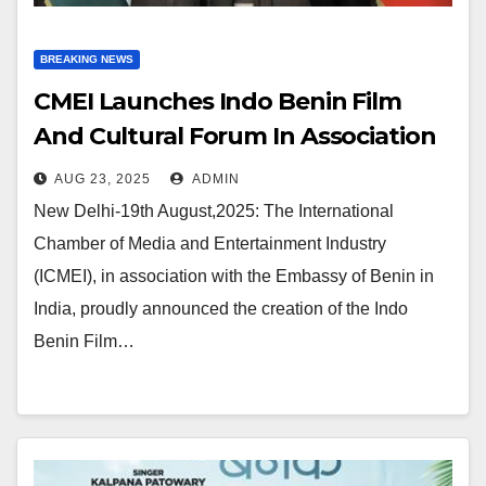
BREAKING NEWS
CMEI Launches Indo Benin Film
And Cultural Forum In Association
With Embassy Of Benin
AUG 23, 2025
ADMIN
New Delhi-19th August,2025: The International
Chamber of Media and Entertainment Industry
(ICMEI), in association with the Embassy of Benin in
India, proudly announced the creation of the Indo
Benin Film…