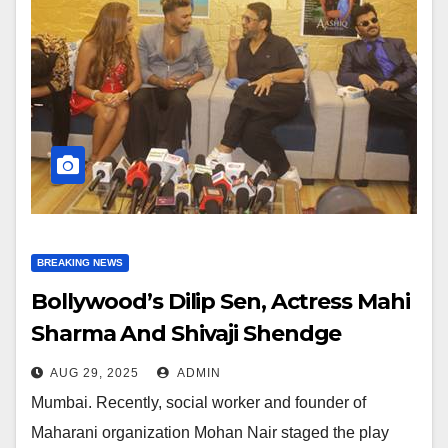
BREAKING NEWS
Bollywood’s Dilip Sen, Actress Mahi
Sharma And Shivaji Shendge
Arrived To Congratulate Mohan
AUG 29, 2025
ADMIN
Nair’s Play BHASMANCHAL
Mumbai. Recently, social worker and founder of
Maharani organization Mohan Nair staged the play