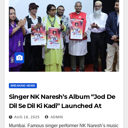
BREAKING NEWS
Singer NK Naresh’s Album “Jod De
Dil Se Dil Ki Kadi” Launched At
Bollywood Legend Film Festival
AUG 18, 2025
ADMIN
Mumbai. Famous singer performer NK Naresh’s music