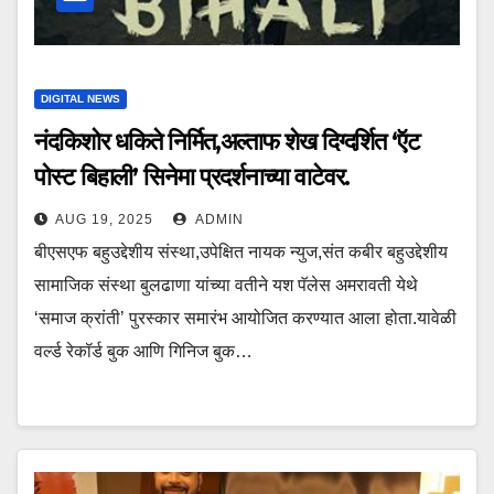
DIGITAL NEWS
नंदकिशोर धकिते निर्मित,अल्ताफ शेख दिग्दर्शित ‘ऍट
पोस्ट बिहाली’ सिनेमा प्रदर्शनाच्या वाटेवर.
AUG 19, 2025
ADMIN
बीएसएफ बहुउद्देशीय संस्था,उपेक्षित नायक न्युज,संत कबीर बहुउद्देशीय
सामाजिक संस्था बुलढाणा यांच्या वतीने यश पॅलेस अमरावती येथे
‘समाज क्रांती’ पुरस्कार समारंभ आयोजित करण्यात आला होता.यावेळी
वर्ल्ड रेकॉर्ड बुक आणि गिनिज बुक…