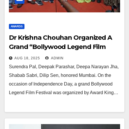
AWARDS
Dr Krishna Chouhan Organized A
Grand “Bollywood Legend Film
Festival”, Film Personalities Were
AUG 18, 2025
ADMIN
Present
Surendra Pal, Deepak Parashar, Deepa Narayan Jha,
Shabab Sabri, Dilip Sen, honored Mumbai. On the
occasion of Independence Day, a grand Bollywood
Legend Film Festival was organized by Award King…