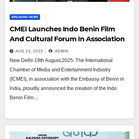
BREAKING NEWS
CMEI Launches Indo Benin Film
And Cultural Forum In Association
With Embassy Of Benin
AUG 23, 2025
ADMIN
New Delhi-19th August,2025: The International
Chamber of Media and Entertainment Industry
(ICMEI), in association with the Embassy of Benin in
India, proudly announced the creation of the Indo
Benin Film…