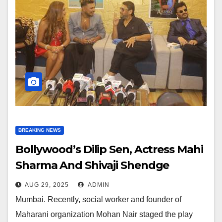
BREAKING NEWS
Bollywood’s Dilip Sen, Actress Mahi
Sharma And Shivaji Shendge
Arrived To Congratulate Mohan
AUG 29, 2025
ADMIN
Nair’s Play BHASMANCHAL
Mumbai. Recently, social worker and founder of
Maharani organization Mohan Nair staged the play