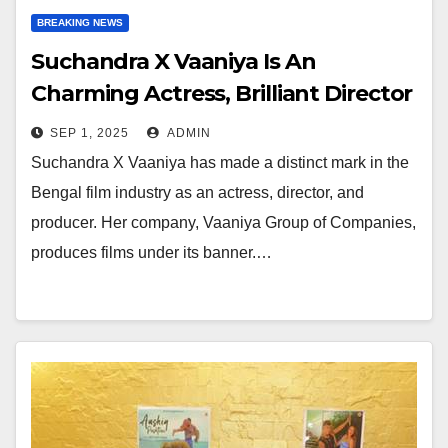
BREAKING NEWS
Suchandra X Vaaniya Is An
Charming Actress, Brilliant Director
And Producer In The Bengal Film
SEP 1, 2025
ADMIN
Industry
Suchandra X Vaaniya has made a distinct mark in the
Bengal film industry as an actress, director, and
producer. Her company, Vaaniya Group of Companies,
produces films under its banner.…