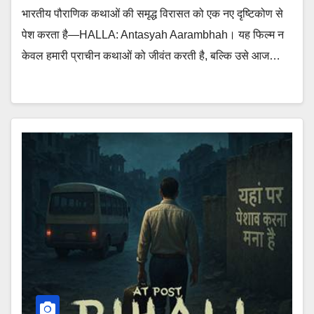
भारतीय पौराणिक कथाओं की समृद्ध विरासत को एक नए दृष्टिकोण से
पेश करता है—HALLA: Antasyah Aarambhah। यह फिल्म न
केवल हमारी प्राचीन कथाओं को जीवंत करती है, बल्कि उसे आज…