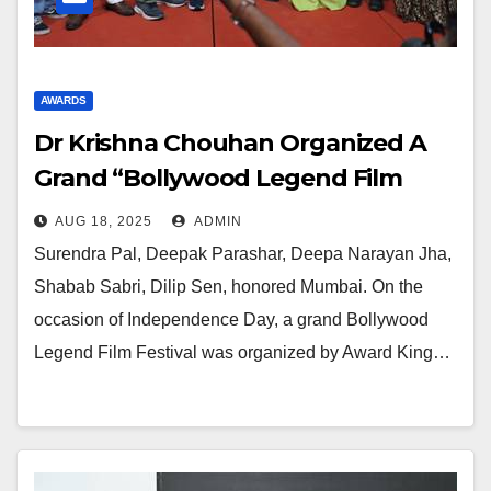
AWARDS
Dr Krishna Chouhan Organized A
Grand “Bollywood Legend Film
Festival”, Film Personalities Were
AUG 18, 2025
ADMIN
Present
Surendra Pal, Deepak Parashar, Deepa Narayan Jha,
Shabab Sabri, Dilip Sen, honored Mumbai. On the
occasion of Independence Day, a grand Bollywood
Legend Film Festival was organized by Award King…