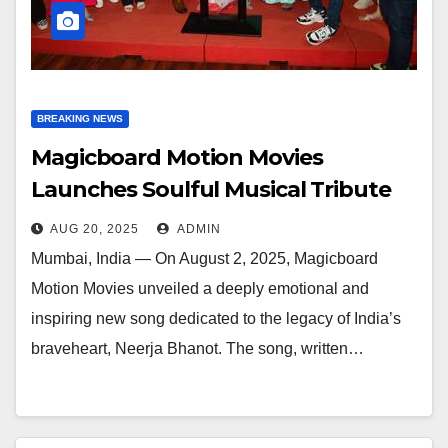
BREAKING NEWS
Magicboard Motion Movies
Launches Soulful Musical Tribute
To Neerja Bhanot Lyricist Madhu
AUG 20, 2025
ADMIN
Chandhock And Singer Ishita
Mumbai, India — On August 2, 2025, Magicboard
Vishwakarma
Motion Movies unveiled a deeply emotional and
inspiring new song dedicated to the legacy of India’s
braveheart, Neerja Bhanot. The song, written…