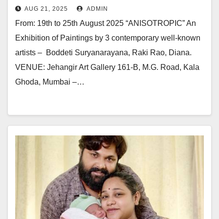
Known Artists In Jehangir Art
AUG 21, 2025
ADMIN
Gallery
From: 19th to 25th August 2025 “ANISOTROPIC” An
Exhibition of Paintings by 3 contemporary well-known
artists – Boddeti Suryanarayana, Raki Rao, Diana.
VENUE: Jehangir Art Gallery 161-B, M.G. Road, Kala
Ghoda, Mumbai –…