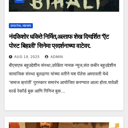
DIGITAL NEWS
नंदकिशोर धकिते निर्मित,अल्ताफ शेख दिग्दर्शित ‘ऍट
पोस्ट बिहाली’ सिनेमा प्रदर्शनाच्या वाटेवर.
AUG 19, 2025
ADMIN
बीएसएफ बहुउद्देशीय संस्था,उपेक्षित नायक न्युज,संत कबीर बहुउद्देशीय
सामाजिक संस्था बुलढाणा यांच्या वतीने यश पॅलेस अमरावती येथे
‘समाज क्रांती’ पुरस्कार समारंभ आयोजित करण्यात आला होता.यावेळी
वर्ल्ड रेकॉर्ड बुक आणि गिनिज बुक…