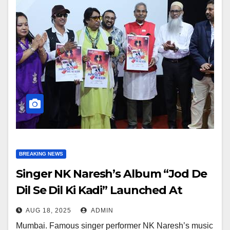
BREAKING NEWS
Singer NK Naresh’s Album “Jod De
Dil Se Dil Ki Kadi” Launched At
Bollywood Legend Film Festival
AUG 18, 2025
ADMIN
Mumbai. Famous singer performer NK Naresh’s music