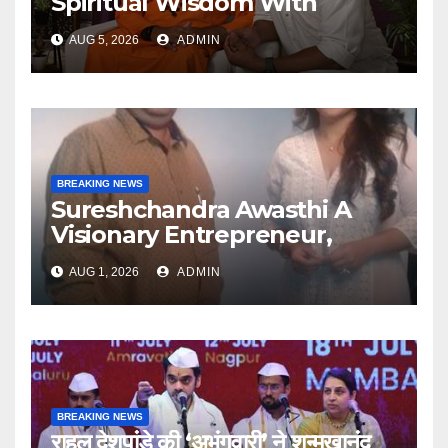
Spiritual Wisdom With
Swami Abhedananda On
AUG 5, 2026
ADMIN
Articulate With Anuja
BREAKING NEWS
Sureshchandra Awasthi A
Visionary Entrepreneur,
Producer And Humanitarian
AUG 1, 2026
ADMIN
BREAKING NEWS
राहुल देशपांडे की ‘अभंगवारी’ ने शन्मुखानंद