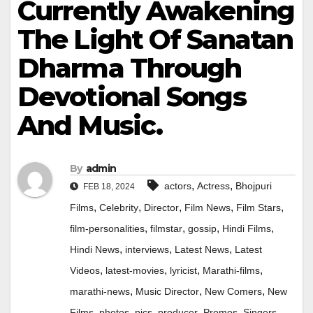
Currently Awakening
The Light Of Sanatan
Dharma Through
Devotional Songs
And Music.
By
admin
,
,
actors
Actress
Bhojpuri
FEB 18, 2024
,
,
,
,
,
Films
Celebrity
Director
Film News
Film Stars
,
,
,
,
film-personalities
filmstar
gossip
Hindi Films
,
,
,
Hindi News
interviews
Latest News
Latest
,
,
,
,
Videos
latest-movies
lyricist
Marathi-films
,
,
,
marathi-news
Music Director
New Comers
New
,
,
,
,
,
,
Films
photos
pics
producer
Promos
Singers