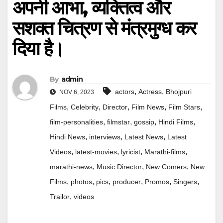
अपनी आभा, व्यक्तित्व और
सशक्त चित्रण से मंत्रमुग्ध कर
दिया है।
By
admin
,
,
actors
Actress
Bhojpuri
NOV 6, 2023
,
,
,
,
,
Films
Celebrity
Director
Film News
Film Stars
,
,
,
,
film-personalities
filmstar
gossip
Hindi Films
,
,
,
Hindi News
interviews
Latest News
Latest
,
,
,
,
Videos
latest-movies
lyricist
Marathi-films
,
,
,
marathi-news
Music Director
New Comers
New
,
,
,
,
,
,
Films
photos
pics
producer
Promos
Singers
,
Trailor
videos