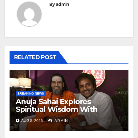
By
admin
RELATED POST
BREAKING NEWS
Anuja Sahai Explores
Spiritual Wisdom With
Swami Abhedananda On
AUG 5, 2026
ADMIN
Articulate With Anuja