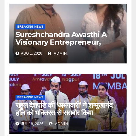
BREAKING NEWS
Sureshchandra Awasthi A
Visionary Entrepreneur,
Producer And Humanitarian
AUG 1, 2026
ADMIN
BREAKING NEWS
राहुल देशपांडे की ‘अभंगवारी’ ने शन्मुखानंद
हॉल को भक्तिरस से सराबोर किया
JUL 19, 2026
ADMIN