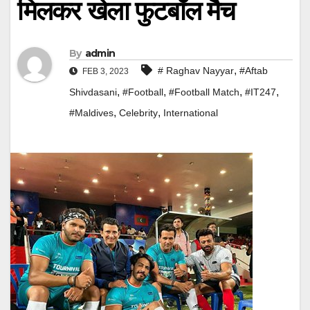
मिलकर खेला फुटबॉल मैच
By
admin
,
# Raghav Nayyar
#Aftab
FEB 3, 2023
,
,
,
,
Shivdasani
#Football
#Football Match
#IT247
,
,
#Maldives
Celebrity
International