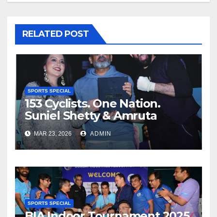
RELATED POST
SPORTS SPECIAL
153 Cyclists. One Nation.
Suniel Shetty & Amruta
Fadnavis Power Baqar
MAR 23, 2026
ADMIN
Nasser’s Historic Record Spin
SPORTS SPECIAL
BIA Indoor Tournament 2025