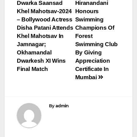
Dwarka Saansad
Hiranandani
navigation
Khel Mahotsav-2024
Honours
– Bollywood Actress
Swimming
Disha Patani Attends
Champions Of
Khel Mahotsav In
Forest
Jamnagar;
Swimming Club
Okhamandal
By Giving
Dwarkesh XI Wins
Appreciation
Final Match
Certificate In
Mumbai
By
admin