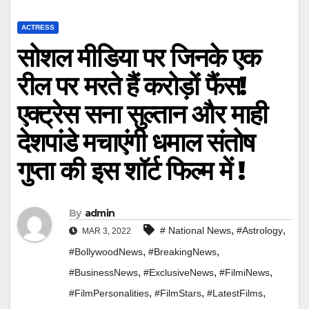
ACTRESS
सोशल मीडिया पर जिनके एक
रील पर मरते हैं करोड़ों फैंस!
एक्ट्रेस सना सुल्तान और माही
देशपांडे मचाएंगी धमाल संतोष
गुप्ता की इस शॉर्ट फिल्म में !
By
admin
,
,
# National News
#Astrology
MAR 3, 2022
,
,
#BollywoodNews
#BreakingNews
,
,
,
#BusinessNews
#ExclusiveNews
#FilmiNews
,
,
,
#FilmPersonalities
#FilmStars
#LatestFilms