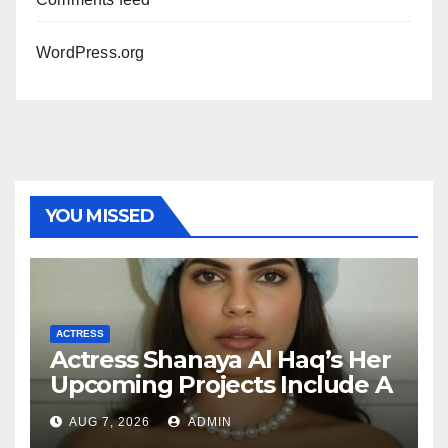
WordPress.org
YOU MISSED
ACTRESS
Actress Shanaya Al Haq’s Her
Upcoming Projects Include A
South Indian Film, Music
AUG 7, 2026
ADMIN
Videos, And A Television