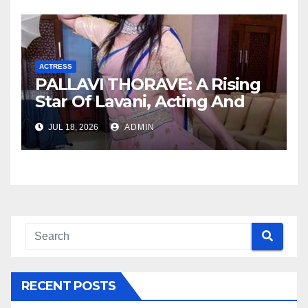
ACTRESS
PALLAVI THORAVE: A Rising
Star Of Lavani, Acting And
Social Impact !
JUL 18, 2026
ADMIN
RECENT POSTS