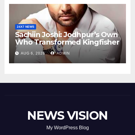
24X7 NEWS
Sachiin Joshi: Jodhpur’s Own
Who Transformed Kingfisher
Villa Into King’s Mansion In
AUG 6, 2026
ADMIN
Goa
NEWS VISION
My WordPress Blog