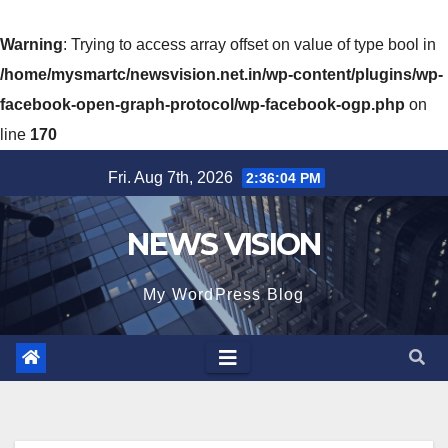
Warning
: Trying to access array offset on value of type bool in
/home/mysmartc/newsvision.net.in/wp-content/plugins/wp-
facebook-open-graph-protocol/wp-facebook-ogp.php
on
line
170
Skip
Fri. Aug 7th, 2026
2:36:06 PM
to
content
NEWS VISION
My WordPress Blog