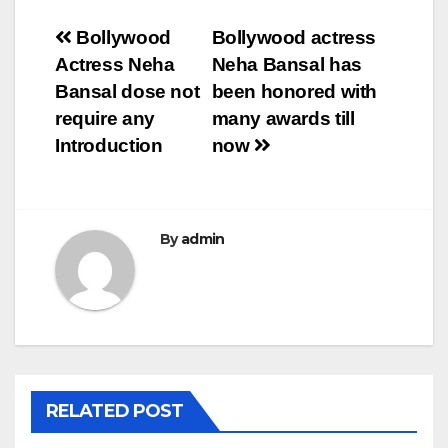
Post
Bollywood
Bollywood actress
Actress Neha
Neha Bansal has
navigation
Bansal dose not
been honored with
require any
many awards till
Introduction
now
By
admin
RELATED POST