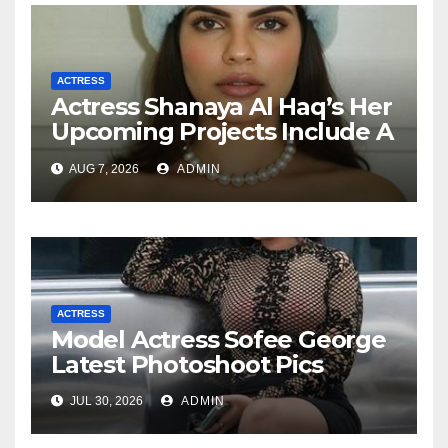
ACTRESS
Actress Shanaya Al Haq’s Her
Upcoming Projects Include A
South Indian Film, Music
AUG 7, 2026
ADMIN
Videos, And A Television
Reality Show
ACTRESS
Model Actress Sofee George
Latest Photoshoot Pics
JUL 30, 2026
ADMIN