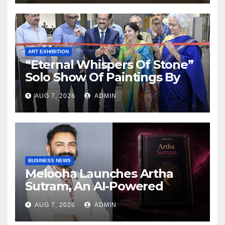
Reality Show
ART EXHIBITION
“Eternal Whispers Of Stone”
Solo Show Of Paintings By
Uma Krishnamoorthy In
AUG 7, 2026
ADMIN
Nehru Centre Art Gallery
BUSINESS NEWS
Melooha Launches Artha
Sutram, An AI-Powered
Wealth Intelligence Report
AUG 7, 2026
ADMIN
For Personalized Financial
Guidance