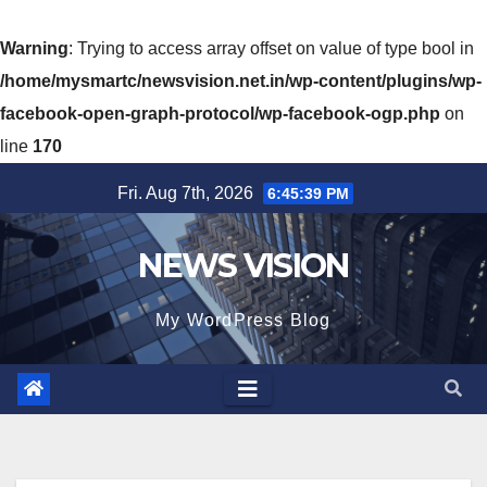
Warning
: Trying to access array offset on value of type bool in
/home/mysmartc/newsvision.net.in/wp-content/plugins/wp-
facebook-open-graph-protocol/wp-facebook-ogp.php
on
line
170
Skip
Fri. Aug 7th, 2026
6:45:40 PM
to
content
NEWS VISION
My WordPress Blog