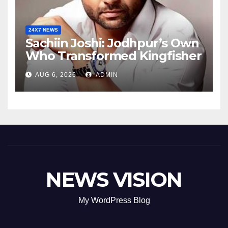
24X7 NEWS
Sachiin Joshi: Jodhpur’s Own
Who Transformed Kingfisher
Villa Into King’s Mansion In
AUG 6, 2026
ADMIN
Goa
NEWS VISION
My WordPress Blog