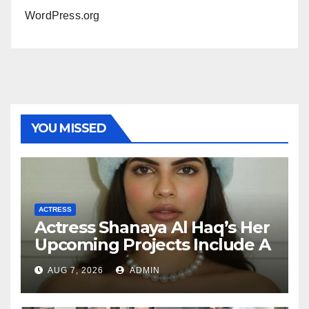
WordPress.org
YOU MISSED
ACTRESS
Actress Shanaya Al Haq’s Her
Upcoming Projects Include A
South Indian Film, Music
AUG 7, 2026
ADMIN
Videos, And A Television
Reality Show