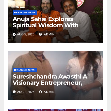
BREAKING NEWS
Anuja Sahai Explores
Spiritual Wisdom With
Swami Abhedananda On
AUG 5, 2026
ADMIN
Articulate With Anuja
BREAKING NEWS
Sureshchandra Awasthi A
Visionary Entrepreneur,
Producer And Humanitarian
AUG 1, 2026
ADMIN