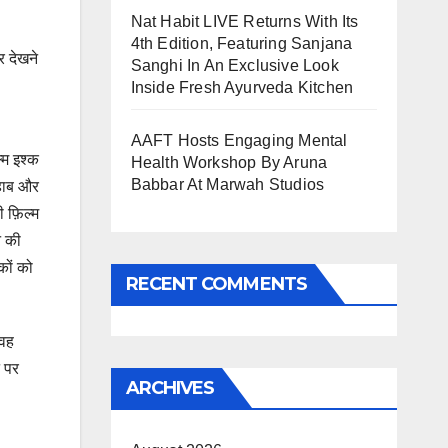
Nat Habit LIVE Returns With Its
4th Edition, Featuring Sanjana
र देखने
Sanghi In An Exclusive Look
Inside Fresh Ayurveda Kitchen
AAFT Hosts Engaging Mental
्म इश्क
Health Workshop By Aruna
Babbar At Marwah Studios
वहाब और
ी फ़िल्म
े की
कों को
RECENT COMMENTS
 वह
न पर
ARCHIVES