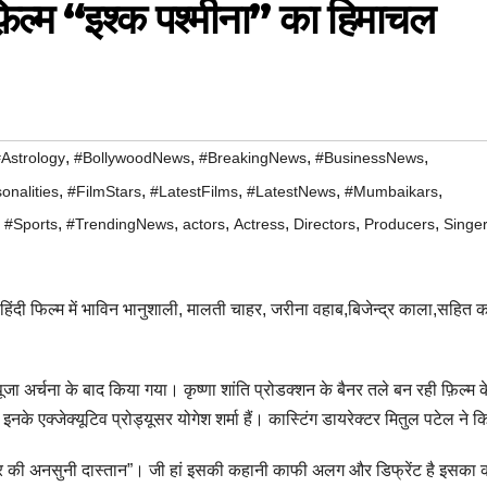
फ़िल्म “इश्क पश्मीना” का हिमाचल
,
,
,
,
Astrology
#BollywoodNews
#BreakingNews
#BusinessNews
,
,
,
,
,
onalities
#FilmStars
#LatestFilms
#LatestNews
#Mumbaikars
,
,
,
,
,
,
,
#Sports
#TrendingNews
actors
Actress
Directors
Producers
Singe
 हिंदी फिल्म में भाविन भानुशाली, मालती चाहर, जरीना वहाब,बिजेन्द्र काला,सहित 
 पूजा अर्चना के बाद किया गया। कृष्णा शांति प्रोडक्शन के बैनर तले बन रही फ़िल्म क
इनके एक्जेक्यूटिव प्रोड्यूसर योगेश शर्मा हैं। कास्टिंग डायरेक्टर मितुल पटेल ने क
्यार की अनसुनी दास्तान”। जी हां इसकी कहानी काफी अलग और डिफ्रेंट है इसका का