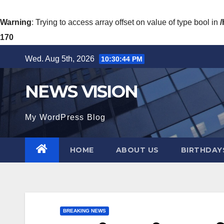
Warning
: Trying to access array offset on value of type bool in
170
Skip
Wed. Aug 5th, 2026
10:30:46 PM
to
content
NEWS VISION
My WordPress Blog
HOME
ABOUT US
BIRTHDAYS
BREAKING NEWS