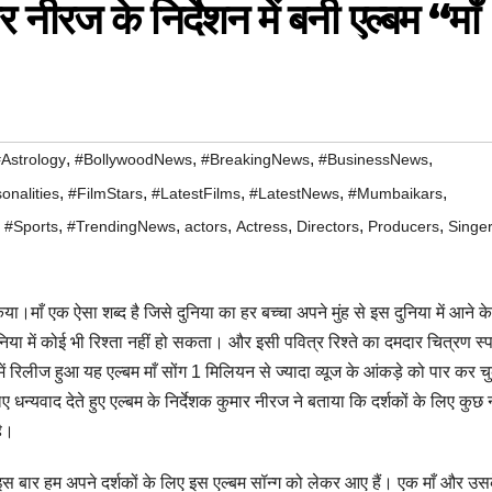
ार नीरज के निर्देशन में बनी एल्बम “माँ
,
,
,
,
Astrology
#BollywoodNews
#BreakingNews
#BusinessNews
,
,
,
,
,
onalities
#FilmStars
#LatestFilms
#LatestNews
#Mumbaikars
,
,
,
,
,
,
,
#Sports
#TrendingNews
actors
Actress
Directors
Producers
Singe
या।माँ एक ऐसा शब्द है जिसे दुनिया का हर बच्चा अपने मुंह से इस दुनिया में आने क
निया में कोई भी रिश्ता नहीं हो सकता। और इसी पवित्र रिश्ते का दमदार चित्रण स्पा
ी में रिलीज हुआ यह एल्बम माँ सोंग 1 मिलियन से ज्यादा व्यूज के आंकड़े को पार कर च
िए धन्यवाद देते हुए एल्बम के निर्देशक कुमार नीरज ने बताया कि दर्शकों के लिए कुछ
है।
 इस बार हम अपने दर्शकों के लिए इस एल्बम सॉन्ग को लेकर आए हैं। एक माँ और उसक