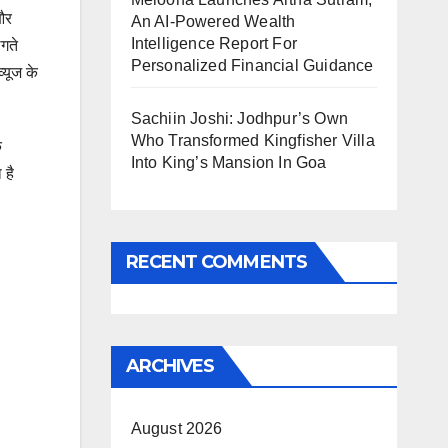
 और
An AI-Powered Wealth
Intelligence Report For
लगते
Personalized Financial Guidance
्यूज के
Sachiin Joshi: Jodhpur’s Own
Who Transformed Kingfisher Villa
क
Into King’s Mansion In Goa
 है
RECENT COMMENTS
ARCHIVES
August 2026