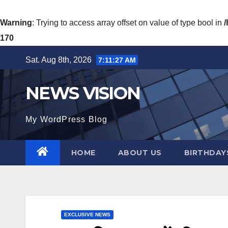
Warning
: Trying to access array offset on value of type bool in
170
Skip
Sat. Aug 8th, 2026
7:11:29 AM
to
content
NEWS VISION
My WordPress Blog
HOME
ABOUT US
BIRTHDAYS
EXCLUSIVE NEWS