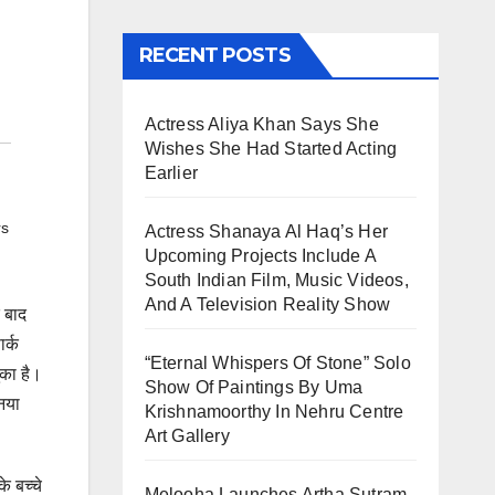
RECENT POSTS
Actress Aliya Khan Says She
Wishes She Had Started Acting
Earlier
rs
Actress Shanaya Al Haq’s Her
Upcoming Projects Include A
South Indian Film, Music Videos,
And A Television Reality Show
े बाद
र्क
“Eternal Whispers Of Stone” Solo
ुका है।
Show Of Paintings By Uma
 नया
Krishnamoorthy In Nehru Centre
Art Gallery
े बच्चे
Melooha Launches Artha Sutram,