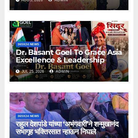
AUG 5, 2026
ADMIN
365X24 NEWS
Dr. Basant Goel To Grace Asia
Excellence & Leadership
Awards 2026 As
JUL 25, 2026
ADMIN
Distinguished Guest
Celebrating Excellence.
Inspiring Leadership
365X24 NEWS
राहुल देशपांडे यांच्या ‘अभंगवारी’ने शन्मुखानंद
सभागृह भक्तिरसात न्हाऊन निघाले