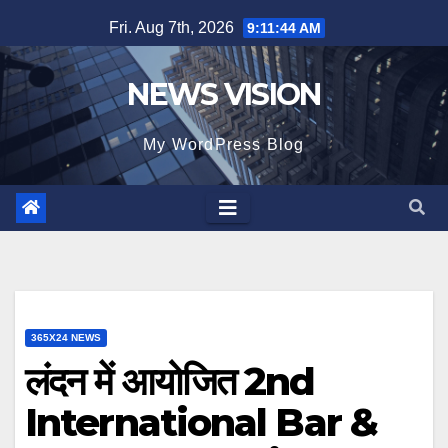
Skip
Fri. Aug 7th, 2026
9:11:46 AM
to
content
NEWS VISION
My WordPress Blog
365X24 NEWS
लंदन में आयोजित 2nd
International Bar &